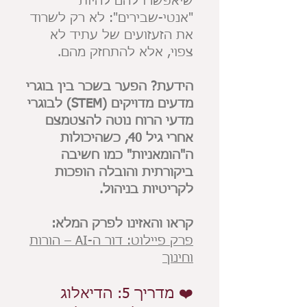
שיאפשרו להם להיות
"אנטי-שבירים": לא רק לשרוד
את הזעזועים של עתיד לא
צפוי, אלא להתחזק מהם.
הידעת? הפער בשכר בין בוגרי
מדעים מדויקים (STEM) לבוגרי
מדעי הרוח נוטה להצטמצם
אחרי גיל 40, כשהיכולות
ה"הומאניות" כמו חשיבה
ביקורתית והובלה הופכות
לקריטיות בניהול.
קראו והאזינו לפרק המלא:
פרק פיילוט: דור ה-AI – הורות
וחינוך
❤️ מדריך 5: הדיאלוג