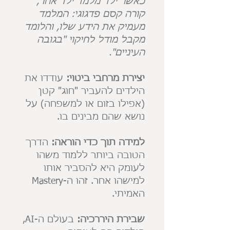
כאשר ילד מלמד ילד אחר,
קורה קסם פדגוגי: המלמד
מעמיק את הידע שלו, והלומד
מקבל מודל לחיקוי "בגובה
העיניים".
יצירת מרחבי ביטוי:
עודדו את
הילדים להעביר "חוג" קטן
(אפילו בזום או למשפחה) על
נושא שהם מבינים בו.
למידה תוך כדי הוראה:
הדרך
הטובה ביותר ללמוד משהו
לעומק היא להסביר אותו
למישהו אחר. זהו ה-Mastery
האמיתי.
שבירת היררכיה:
בעולם ה-AI,