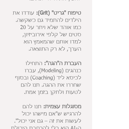
טיפוח "גריט" (Grit):
עודדו את
הילדים להתמיד גם כשקשה.
כמו אוהד שלא ויתר על 20
סטים של קלפי אירוביזיון,
למדו אותם שהמאמץ הוא
הערך, לא רק התוצאה.
העברת ה"הגה":
התחילו
כנהגים (Modeling), עברו
לכיסא ליד (Coaching) ובסוף
שחררו את ההגה. תנו להם
לטעות ולתקן בזמן אמת.
מסוגלות עצמית:
תנו להם
להרגיש ש"אם מישהו יכול
לעשות את זה – גם אני יכול".
ה-AI הוא כלי להרחבת היכולת